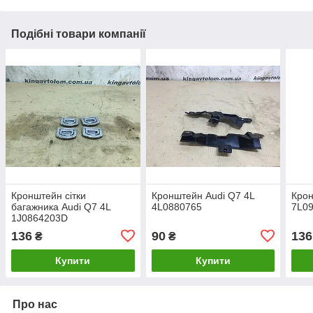
Подібні товари компанії
Кронштейн сітки
Кронштейн Audi Q7 4L
Крон
багажника Audi Q7 4L
4L0880765
7L0
1J0864203D
136
90
136
₴
₴
Купити
Купити
Про нас