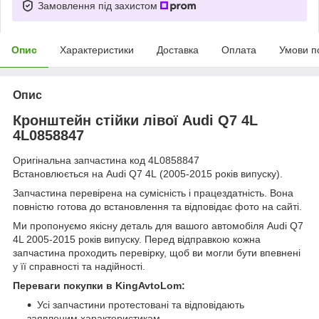
Замовлення під захистом
Опис
Характеристики
Доставка
Оплата
Умови п
Опис
Кронштейн стійки лівої Audi Q7 4L
4L0858847
Оригінальна запчастина код 4L0858847
Встановлюється на Audi Q7 4L (2005-2015 років випуску).
Запчастина перевірена на сумісність і працездатність. Вона
повністю готова до встановлення та відповідає фото на сайті.
Ми пропонуємо якісну деталь для вашого автомобіля Audi Q7
4L 2005-2015 років випуску. Перед відправкою кожна
запчастина проходить перевірку, щоб ви могли бути впевнені
у її справності та надійності.
Переваги покупки в KingAvtoLom:
Усі запчастини протестовані та відповідають
заявленим характеристикам