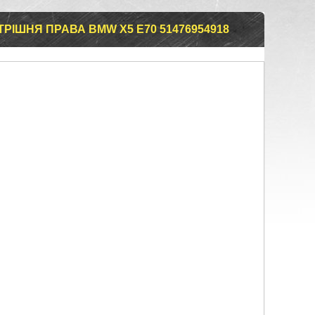
РІШНЯ ПРАВА BMW X5 E70 51476954918