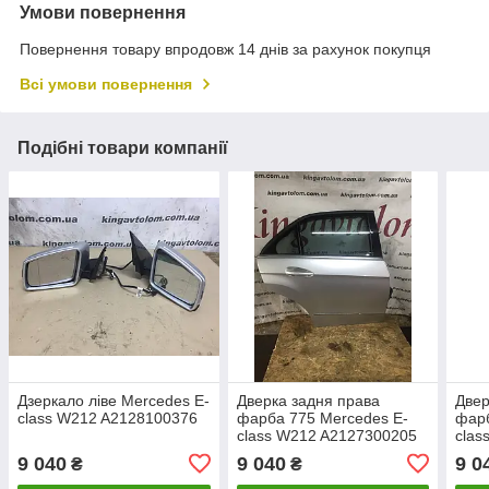
Умови повернення
Повернення товару впродовж 14 днів за рахунок покупця
Всі умови повернення
Подібні товари компанії
Дзеркало ліве Mercedes E-
Дверка задня права
Двер
class W212 A2128100376
фарба 775 Mercedes E-
фарб
class W212 A2127300205
clas
9 040
9 040
9 0
₴
₴