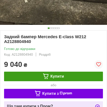
Задний бампер Mercedes E-class W212
A2128804940
Готово до відправки
Код: A2128804940
Роздріб
9 040
₴
Купити
або
Купити з
Що таке купити з Пром?