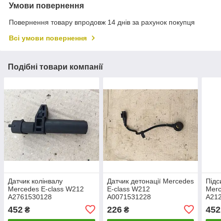
Умови повернення
Повернення товару впродовж 14 днів за рахунок покупця
Всі умови повернення
Подібні товари компанії
Датчик колінвалу
Датчик детонації Mercedes
Підс
Mercedes E-class W212
E-class W212
Merc
A2761530128
A0071531228
A21
452
226
452
₴
₴