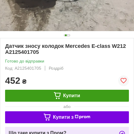
Датчик зносу колодок Mercedes E-class W212
A2125401705
Готово до відправки
Код: A2125401705
Роздріб
452
₴
Купити
або
Купити з
Що таке купити з Пром?