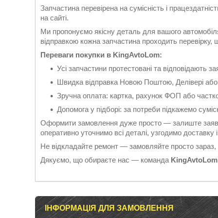
Запчастина перевірена на сумісність і працездатніс
на сайті.
Ми пропонуємо якісну деталь для вашого автомобіля
відправкою кожна запчастина проходить перевірку, що
Переваги покупки в KingAvtoLom:
Усі запчастини протестовані та відповідають 
Швидка відправка Новою Поштою, Делівері або
Зручна оплата: картка, рахунок ФОП або частк
Допомога у підборі: за потреби підкажемо суміс
Оформити замовлення дуже просто — залиште заявк
оперативно уточнимо всі деталі, узгодимо доставку
Не відкладайте ремонт — замовляйте просто зараз,
Дякуємо, що обираєте нас — команда
KingAvtoLom
ІНФОРМАЦІЯ ДЛЯ ЗАМОВЛЕННЯ