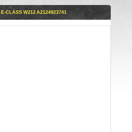
-CLASS W212 A2124923741