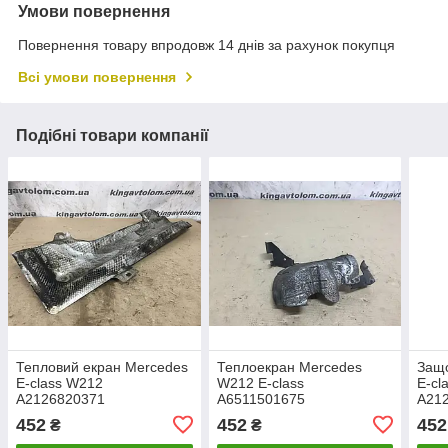
Умови повернення
Повернення товару впродовж 14 днів за рахунок покупця
Всі умови повернення
Подібні товари компанії
Тепловий екран Mercedes
Теплоекран Mercedes
Защ
E-class W212
W212 E-class
E-cl
A2126820371
A6511501675
A21
452
452
452
₴
₴