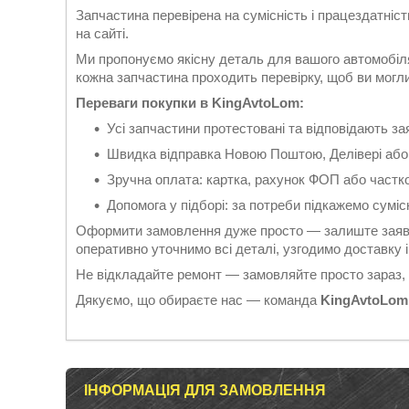
Запчастина перевірена на сумісність і працездатніс
на сайті.
Ми пропонуємо якісну деталь для вашого автомобіл
кожна запчастина проходить перевірку, щоб ви могли б
Переваги покупки в KingAvtoLom:
Усі запчастини протестовані та відповідають 
Швидка відправка Новою Поштою, Делівері або
Зручна оплата: картка, рахунок ФОП або частк
Допомога у підборі: за потреби підкажемо суміс
Оформити замовлення дуже просто — залиште заявк
оперативно уточнимо всі деталі, узгодимо доставку
Не відкладайте ремонт — замовляйте просто зараз,
Дякуємо, що обираєте нас — команда
KingAvtoLom
ІНФОРМАЦІЯ ДЛЯ ЗАМОВЛЕННЯ