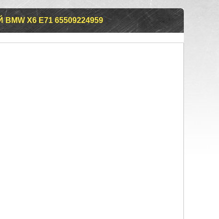
BMW X6 E71 65509224959