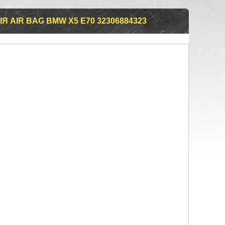
 AIR BAG BMW X5 E70 32306884323