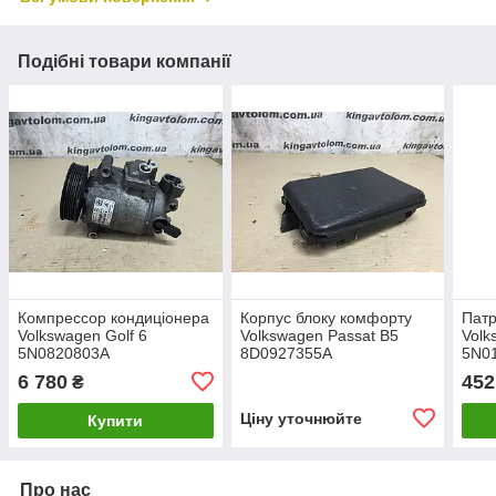
Подібні товари компанії
Компрессор кондиціонера
Корпус блоку комфорту
Патр
Volkswagen Golf 6
Volkswagen Passat B5
Volk
5N0820803A
8D0927355A
5N0
6 780
452
₴
Ціну уточнюйте
Купити
Про нас