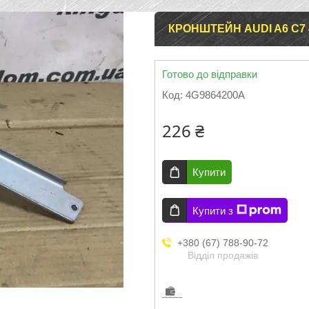
КРОНШТЕЙН AUDI A6 C7 
Готово до відправки
Код:
4G9864200A
226 ₴
Купити
Купити з
+380 (67) 788-90-72
Відділ продажів