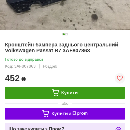
Кронштейн бампера заднього центральний
Volkswagen Passat B7 3AF807863
Готово до відправки
Код: 3AF807863
Роздріб
452
₴
Купити
або
Купити з
Що таке купити з Пром?