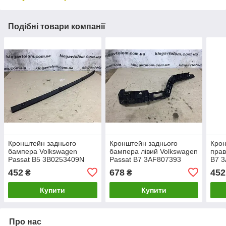
Подібні товари компанії
Кронштейн заднього
Кронштейн заднього
Кро
бампера Volkswagen
бампера лівий Volkswagen
прав
Passat B5 3B0253409N
Passat B7 3AF807393
B7 
452
678
452
₴
₴
Купити
Купити
Про нас