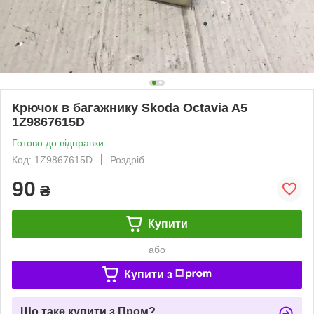
Крючок в багажнику Skoda Octavia A5
1Z9867615D
Готово до відправки
Код: 1Z9867615D
Роздріб
90
₴
Купити
або
Купити з
Що таке купити з Пром?