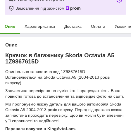
Замовлення під захистом
Опис
Характеристики
Доставка
Оплата
Умови п
Опис
Крючок в багажнику Skoda Octavia A5
1Z9867615D
Оригінальна запчастина код 1Z9867615D
Встановлюється на Skoda Octavia A5 (2004-2013 років
випуску).
Запчастина перевірена на сумісність і працездатність. Вона
повністю готова до встановлення та відповідає фото на сайті.
Ми пропонуємо якісну деталь для вашого автомобіля Skoda
Octavia A5 2004-2013 років випуску. Перед відправкою кожна
запчастина проходить перевірку, щоб ви могли бути впевнені
у її справності та надійності.
Переваги покупки в KingAvtoLom: