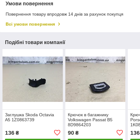
Умови повернення
Повернення товару впродовж 14 днів за рахунок покупця
Всі умови повернення
Подібні товари компанії
Заглушка Skoda Octavia
Крючок в багажнику
Крюч
A5 1Z0863739
Volkswagen Passat B5
Pors
8D9864203
1K0
136
90
136
₴
₴