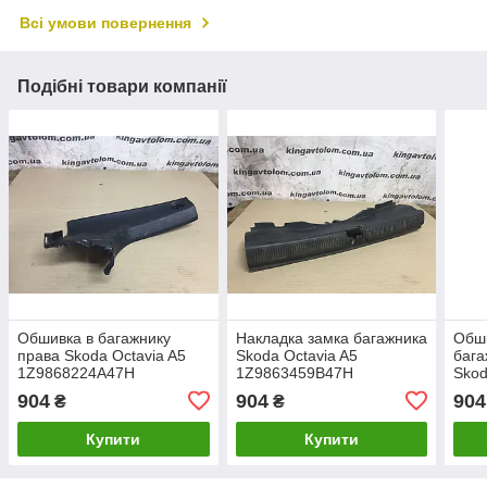
Всі умови повернення
Подібні товари компанії
Обшивка в багажнику
Накладка замка багажника
Обши
права Skoda Octavia A5
Skoda Octavia A5
бага
1Z9868224A47H
1Z9863459B47H
Skod
1Z9
904
904
904
₴
₴
Купити
Купити