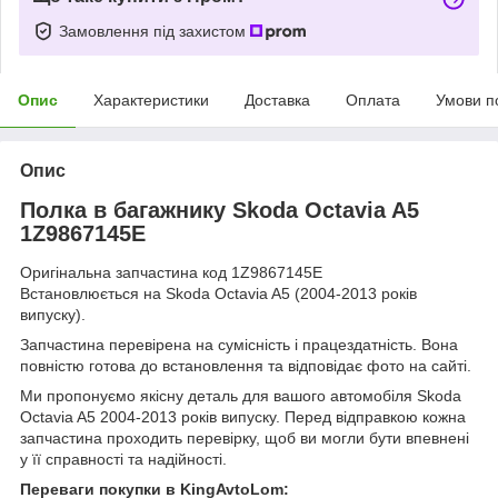
Замовлення під захистом
Опис
Характеристики
Доставка
Оплата
Умови п
Опис
Полка в багажнику Skoda Octavia A5
1Z9867145E
Оригінальна запчастина код 1Z9867145E
Встановлюється на Skoda Octavia A5 (2004-2013 років
випуску).
Запчастина перевірена на сумісність і працездатність. Вона
повністю готова до встановлення та відповідає фото на сайті.
Ми пропонуємо якісну деталь для вашого автомобіля Skoda
Octavia A5 2004-2013 років випуску. Перед відправкою кожна
запчастина проходить перевірку, щоб ви могли бути впевнені
у її справності та надійності.
Переваги покупки в KingAvtoLom: