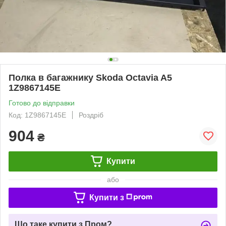
Полка в багажнику Skoda Octavia A5
1Z9867145E
Готово до відправки
Код: 1Z9867145E
Роздріб
904
₴
Купити
або
Купити з
Що таке купити з Пром?