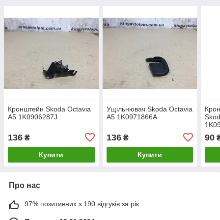
Кронштейн Skoda Octavia
Ущільнювач Skoda Octavia
Крон
A5 1K0906287J
A5 1K0971866A
Skod
1K0
136
136
90
₴
₴
Купити
Купити
Про нас
97% позитивних з 190 відгуків за рік