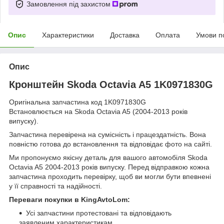
Замовлення під захистом
Опис
Характеристики
Доставка
Оплата
Умови п
Опис
Кронштейн Skoda Octavia A5 1K0971830G
Оригінальна запчастина код 1K0971830G
Встановлюється на Skoda Octavia A5 (2004-2013 років
випуску).
Запчастина перевірена на сумісність і працездатність. Вона
повністю готова до встановлення та відповідає фото на сайті.
Ми пропонуємо якісну деталь для вашого автомобіля Skoda
Octavia A5 2004-2013 років випуску. Перед відправкою кожна
запчастина проходить перевірку, щоб ви могли бути впевнені
у її справності та надійності.
Переваги покупки в KingAvtoLom:
Усі запчастини протестовані та відповідають
заявленим характеристикам