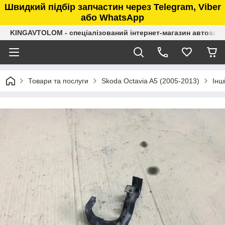
Швидкий підбір запчастин через Telegram, Viber
або WhatsApp
KINGAVTOLOM - спеціалізований інтернет-магазин автозап
Товари та послуги
Skoda Octavia A5 (2005-2013)
Інш