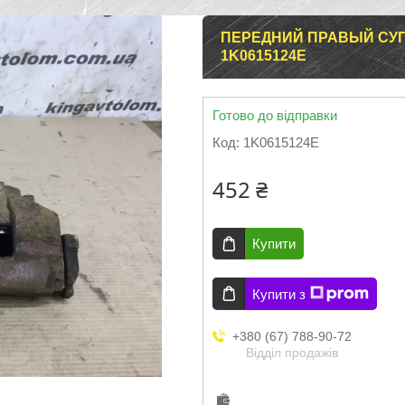
ПЕРЕДНИЙ ПРАВЫЙ СУП
1K0615124E
Готово до відправки
Код:
1K0615124E
452 ₴
Купити
Купити з
+380 (67) 788-90-72
Відділ продажів