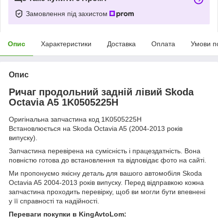
Замовлення під захистом
Опис
Характеристики
Доставка
Оплата
Умови п
Опис
Ричаг продольний задній лівий Skoda
Octavia A5 1K0505225H
Оригінальна запчастина код 1K0505225H
Встановлюється на Skoda Octavia A5 (2004-2013 років
випуску).
Запчастина перевірена на сумісність і працездатність. Вона
повністю готова до встановлення та відповідає фото на сайті.
Ми пропонуємо якісну деталь для вашого автомобіля Skoda
Octavia A5 2004-2013 років випуску. Перед відправкою кожна
запчастина проходить перевірку, щоб ви могли бути впевнені
у її справності та надійності.
Переваги покупки в KingAvtoLom: