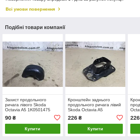
Всі умови повернення
Подібні товари компанії
Захист продольного
Кронштейн заднього
Крон
ричага лівого Skoda
продольного ричага лівий
прод
Octavia A5 1K0501475
Skoda Octavia A5
Octa
1K0505129L
90
226
226
₴
₴
Купити
Купити